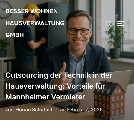
Zum
BESSER WOHNEN
Inhalt
Suchen
springen
HAUSVERWALTUNG
SEIT
nach:
GMBH
Outsourcing der Technik in der
Hausverwaltung: Vorteile für
Mannheimer Vermieter
Veröffentlicht
von
Florian Schöberl
an
Februar 7, 2026
am