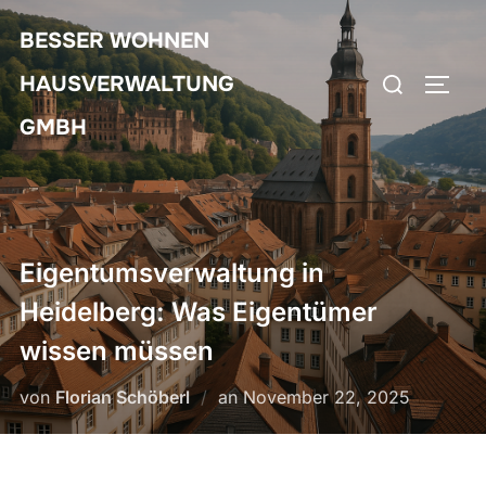
Zum
BESSER WOHNEN
Inhalt
Suchen
springen
HAUSVERWALTUNG
SEIT
nach:
GMBH
Eigentumsverwaltung in
Heidelberg: Was Eigentümer
wissen müssen
Veröffentlicht
von
Florian Schöberl
an
November 22, 2025
am