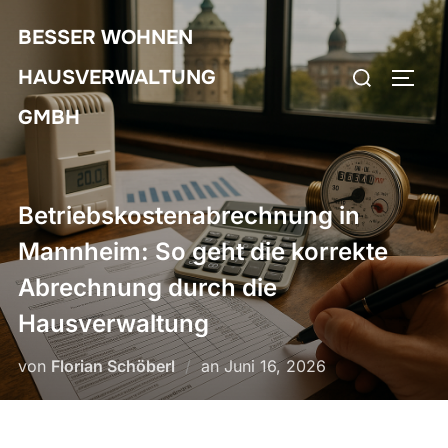
Zum
BESSER WOHNEN
Inhalt
Suchen
springen
HAUSVERWALTUNG
SEIT
nach:
GMBH
Betriebskostenabrechnung in
Mannheim: So geht die korrekte
Abrechnung durch die
Hausverwaltung
Veröffentlicht
von
Florian Schöberl
an
Juni 16, 2026
am