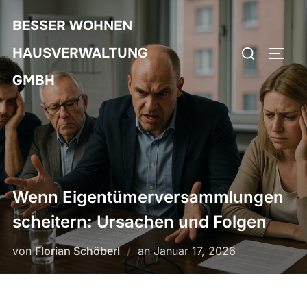
Zum
BESSER WOHNEN
Inhalt
Suchen
springen
HAUSVERWALTUNG
SEIT
nach:
GMBH
Wenn Eigentümerversammlungen
scheitern: Ursachen und Folgen
Veröffentlicht
von
Florian Schöberl
an
Januar 17, 2026
am