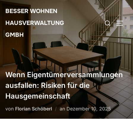
Zum
BESSER WOHNEN
Inhalt
Suchen
springen
HAUSVERWALTUNG
SEIT
nach:
GMBH
Wenn Eigentümerversammlungen
ausfallen: Risiken für die
Hausgemeinschaft
Veröffentlicht
von
Florian Schöberl
an
Dezember 10, 2025
am