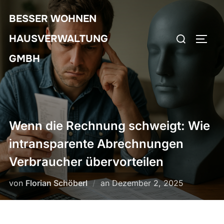
Zum
BESSER WOHNEN
Inhalt
Suchen
springen
HAUSVERWALTUNG
SEIT
nach:
GMBH
Wenn die Rechnung schweigt: Wie
intransparente Abrechnungen
Verbraucher übervorteilen
Veröffentlicht
von
Florian Schöberl
an
Dezember 2, 2025
am