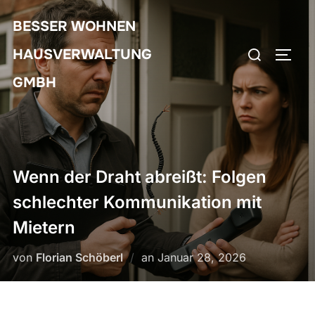
Zum
BESSER WOHNEN
Inhalt
Suchen
springen
HAUSVERWALTUNG
SEIT
nach:
GMBH
Wenn der Draht abreißt: Folgen
schlechter Kommunikation mit
Mietern
Veröffentlicht
von
Florian Schöberl
an
Januar 28, 2026
am