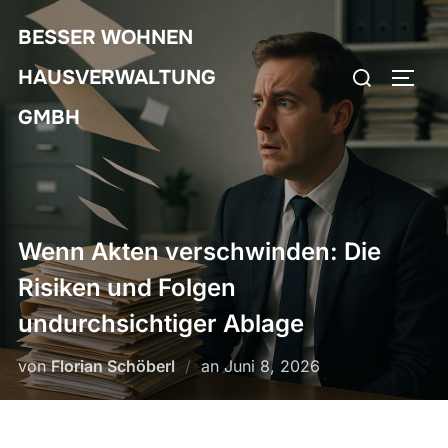
Zum
BESSER WOHNEN
Inhalt
Suchen
springen
HAUSVERWALTUNG
SEIT
nach:
GMBH
Wenn Akten verschwinden: Die
Risiken und Folgen
undurchsichtiger Ablage
Veröffentlicht
von
Florian Schöberl
an
Juni 8, 2026
am