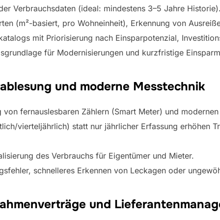
der Verbrauchsdaten (ideal: mindestens 3–5 Jahre Historie)
ten (m²-basiert, pro Wohneinheit), Erkennung von Ausreiße
talogs mit Priorisierung nach Einsparpotenzial, Investitio
gsgrundlage für Modernisierungen und kurzfristige Einspa
rablesung und moderne Messtechnik
 von fernauslesbaren Zählern (Smart Meter) und modernen 
ich/vierteljährlich) statt nur jährlicher Erfassung erhöhen 
alisierung des Verbrauchs für Eigentümer und Mieter.
ngsfehler, schnelleres Erkennen von Leckagen oder ungewö
Rahmenverträge und Lieferantenmana