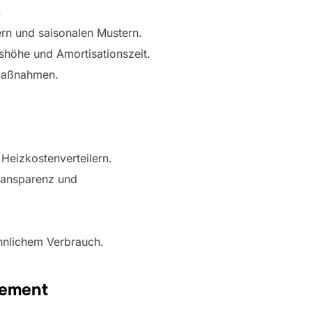
.
rn und saisonalen Mustern.
nshöhe und Amortisationszeit.
rmaßnahmen.
Heizkostenverteilern.
Transparenz und
hnlichem Verbrauch.
gement