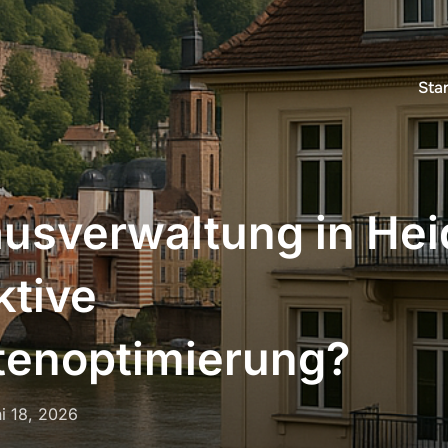
Star
usverwaltung in Hei
ktive
enoptimierung?
öffentlicht
i 18, 2026