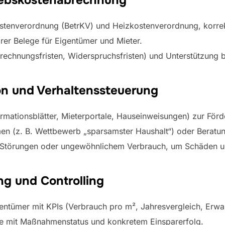
iebskostenabrechnung
stenverordnung (BetrKV) und Heizkostenverordnung, korre
arer Belege für Eigentümer und Mieter.
rechnungsfristen, Widerspruchsfristen) und Unterstützung b
n und Verhaltenssteuerung
mationsblätter, Mieterportale, Hauseinweisungen) zur För
en (z. B. Wettbewerb „sparsamster Haushalt“) oder Beratun
 Störungen oder ungewöhnlichem Verbrauch, um Schäden un
ng und Controlling
entümer mit KPIs (Verbrauch pro m², Jahresvergleich, Erwart
te mit Maßnahmenstatus und konkretem Einsparerfolg.