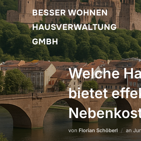
Zum
BESSER WOHNEN
Inhalt
springen
HAUSVERWALTUNG
GMBH
Welche Ha
bietet effe
Nebenkost
Ver
von
Florian Schöberl
an
Jun
am