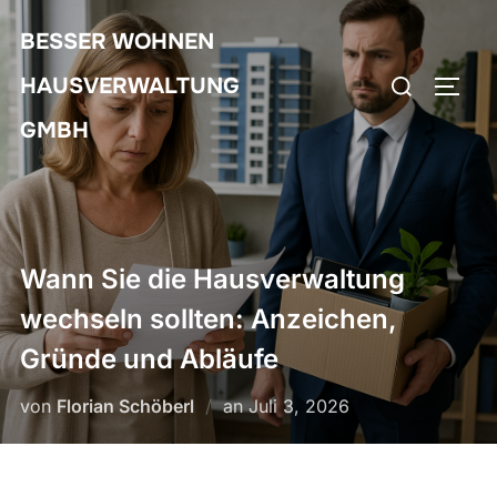
Zum
BESSER WOHNEN
Inhalt
Suchen
springen
HAUSVERWALTUNG
SEIT
nach:
GMBH
Wann Sie die Hausverwaltung
wechseln sollten: Anzeichen,
Gründe und Abläufe
Veröffentlicht
von
Florian Schöberl
an
Juli 3, 2026
am