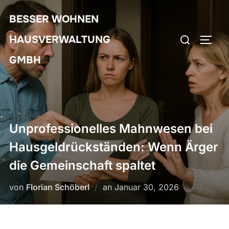
Zum
BESSER WOHNEN
Inhalt
Suchen
springen
HAUSVERWALTUNG
SEIT
nach:
GMBH
Unprofessionelles Mahnwesen bei
Hausgeldrückständen: Wenn Ärger
die Gemeinschaft spaltet
Veröffentlicht
von
Florian Schöberl
an
Januar 30, 2026
am