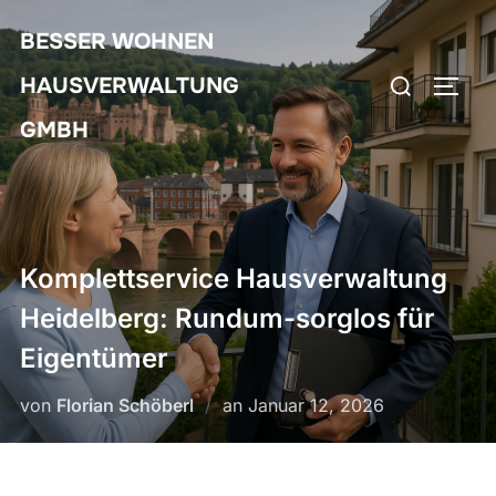
Zum
BESSER WOHNEN
Inhalt
Suchen
springen
HAUSVERWALTUNG
SEIT
nach:
GMBH
Komplettservice Hausverwaltung
Heidelberg: Rundum-sorglos für
Eigentümer
Veröffentlicht
von
Florian Schöberl
an
Januar 12, 2026
am