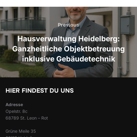
Beitragsnavigation
Previous
Previous
Hausverwaltung Heidelberg:
Ganzheitliche Objektbetreuung
inklusive Gebäudetechnik
HIER FINDEST DU UNS
Adresse
Opelstr. 8c
68789 St. Leon – Rot
Grüne Meile 35