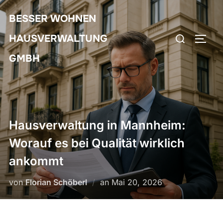
Zum
BESSER WOHNEN
Inhalt
Suchen
springen
HAUSVERWALTUNG
SEIT
nach:
GMBH
Hausverwaltung in Mannheim:
Worauf es bei Qualität wirklich
ankommt
Veröffentlicht
von
Florian Schöberl
an
Mai 20, 2026
am