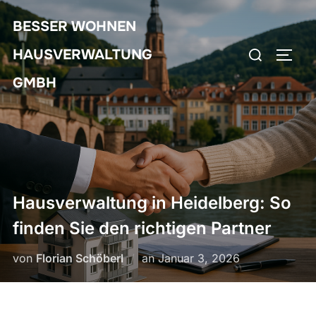
Zum
BESSER WOHNEN
Inhalt
Suchen
springen
HAUSVERWALTUNG
SEIT
nach:
GMBH
Hausverwaltung in Heidelberg: So
finden Sie den richtigen Partner
Veröffentlicht
von
Florian Schöberl
an
Januar 3, 2026
am