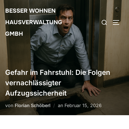
Zum
BESSER WOHNEN
Inhalt
Suchen
springen
HAUSVERWALTUNG
SEIT
nach:
GMBH
Gefahr im Fahrstuhl: Die Folgen
vernachlässigter
Aufzugssicherheit
Veröffentlicht
von
Florian Schöberl
an
Februar 15, 2026
am