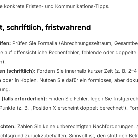
ie konkrete Fristen- und Kommunikations-Tipps.
, schriftlich, fristwahrend
üfen:
Prüfen Sie Formalia (Abrechnungszeitraum, Gesamtb
 auf offensichtliche Rechenfehler, fehlende oder doppelte P
r).
n (schriftlich):
Fordern Sie innerhalb kurzer Zeit (z. B. 2–4
ge oder in Kopien. Nutzen Sie dafür ein formloses, aber dok
gung.
falls erforderlich):
Finden Sie Fehler, legen Sie fristgerech
unkte (z. B. „Position X erscheint doppelt berechnet“). Ford
achten:
Zahlen Sie keine unberechtigten Nachforderungen, a
htsgrund zurückzubehalten. Sinnvoll ist, den strittigen Betr