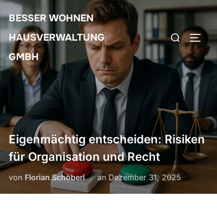
Zum
BESSER WOHNEN
Inhalt
Suchen
springen
HAUSVERWALTUNG
SEIT
nach:
GMBH
Eigenmächtig entscheiden: Risiken
für Organisation und Recht
Veröffentlicht
von
Florian Schöberl
an
Dezember 31, 2025
am